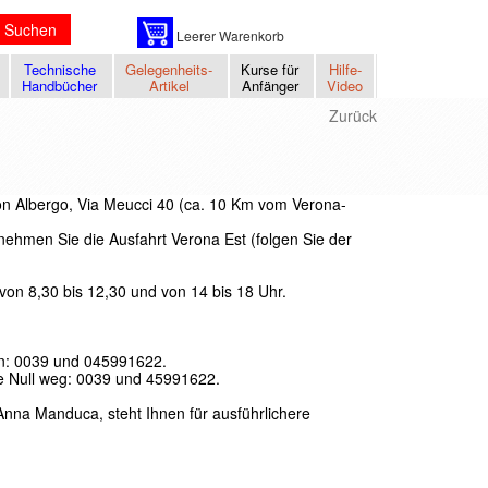
Suchen
Leerer Warenkorb
Technische
Gelegenheits-
Kurse für
Hilfe-
Handbücher
Artikel
Anfänger
Video
Zurück
uon Albergo, Via Meucci 40 (ca. 10 Km vom Verona-
ehmen Sie die Ausfahrt Verona Est (folgen Sie der
von 8,30 bis 12,30 und von 14 bis 18 Uhr.
en: 0039 und 045991622.
e Null weg: 0039 und 45991622.
Anna Manduca, steht Ihnen für ausführlichere