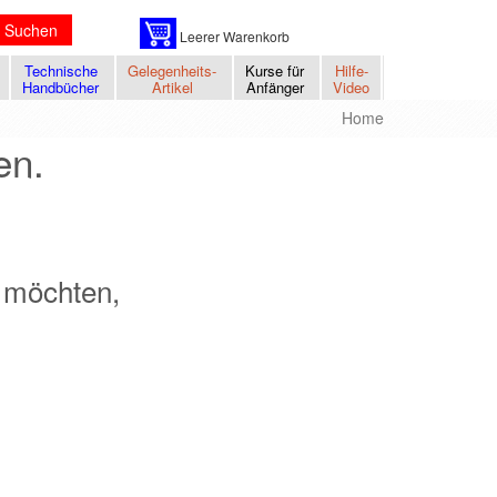
Suchen
Leerer Warenkorb
Technische
Gelegenheits-
Kurse für
Hilfe-
Handbücher
Artikel
Anfänger
Video
Home
en.
n möchten,