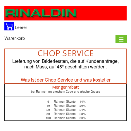
Leerer
Warenkorb
Toggle
naviga
CHOP SERVICE
Lieferung von Bilderleisten, die auf Kundenanfrage,
nach Mass, auf 45° geschnitten werden.
Was ist der Chop Service und was kostet er
Mengenrabatt
bei Rahmen mit gleichem Code und gleiche Grösse
5
Rahmen Skonto
14%
10
Rahmen Skonto
20%
20
Rahmen Skonto
24%
50
Rahmen Skonto
28%
100
Rahmen Skonto
30%