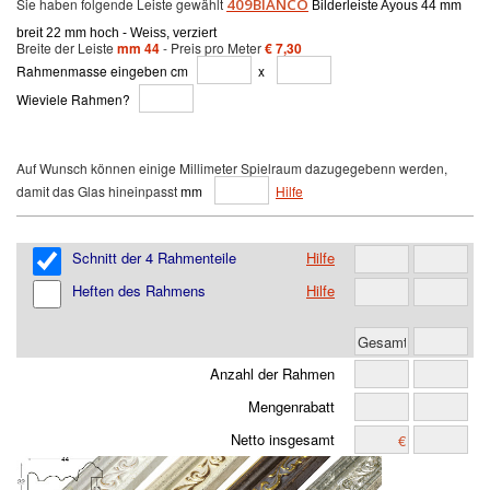
Sie haben folgende Leiste gewählt
409BIANCO
Bilderleiste Ayous 44 mm
breit 22 mm hoch - Weiss, verziert
Breite der Leiste
mm 44
- Preis pro Meter
€ 7,30
Rahmenmasse eingeben cm
x
Wieviele Rahmen?
Auf Wunsch können einige Millimeter Spielraum dazugegebenn werden,
damit das Glas hineinpasst
mm
Hilfe
Schnitt der 4 Rahmenteile
Hilfe
Heften des Rahmens
Hilfe
Anzahl der Rahmen
Mengenrabatt
Netto insgesamt