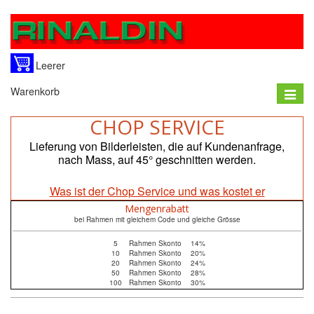
Leerer
Warenkorb
Toggle
naviga
CHOP SERVICE
Lieferung von Bilderleisten, die auf Kundenanfrage,
nach Mass, auf 45° geschnitten werden.
Was ist der Chop Service und was kostet er
Mengenrabatt
bei Rahmen mit gleichem Code und gleiche Grösse
5
Rahmen Skonto
14%
10
Rahmen Skonto
20%
20
Rahmen Skonto
24%
50
Rahmen Skonto
28%
100
Rahmen Skonto
30%