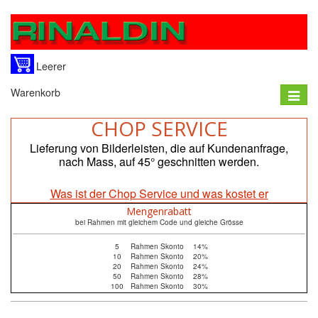
Leerer
Warenkorb
Toggle
naviga
CHOP SERVICE
Lieferung von Bilderleisten, die auf Kundenanfrage,
nach Mass, auf 45° geschnitten werden.
Was ist der Chop Service und was kostet er
Mengenrabatt
bei Rahmen mit gleichem Code und gleiche Grösse
5
Rahmen Skonto
14%
10
Rahmen Skonto
20%
20
Rahmen Skonto
24%
50
Rahmen Skonto
28%
100
Rahmen Skonto
30%