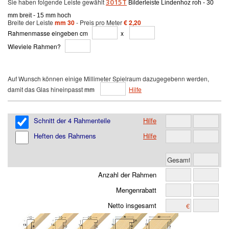
Sie haben folgende Leiste gewählt
3015T
Bilderleiste Lindenhoz roh - 30
mm breit - 15 mm hoch
Breite der Leiste
mm 30
- Preis pro Meter
€ 2,20
Rahmenmasse eingeben cm
x
Wieviele Rahmen?
Auf Wunsch können einige Millimeter Spielraum dazugegebenn werden,
damit das Glas hineinpasst
mm
Hilfe
Schnitt der 4 Rahmenteile
Hilfe
Heften des Rahmens
Hilfe
Anzahl der Rahmen
Mengenrabatt
Netto insgesamt