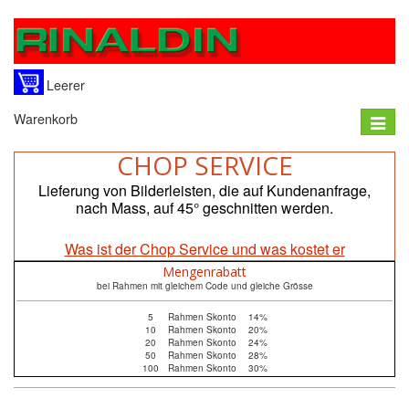
Leerer
Warenkorb
Toggle
naviga
CHOP SERVICE
Lieferung von Bilderleisten, die auf Kundenanfrage,
nach Mass, auf 45° geschnitten werden.
Was ist der Chop Service und was kostet er
Mengenrabatt
bei Rahmen mit gleichem Code und gleiche Grösse
5
Rahmen Skonto
14%
10
Rahmen Skonto
20%
20
Rahmen Skonto
24%
50
Rahmen Skonto
28%
100
Rahmen Skonto
30%