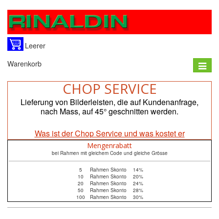
Leerer
Warenkorb
Toggle
naviga
CHOP SERVICE
Lieferung von Bilderleisten, die auf Kundenanfrage,
nach Mass, auf 45° geschnitten werden.
Was ist der Chop Service und was kostet er
Mengenrabatt
bei Rahmen mit gleichem Code und gleiche Grösse
5
Rahmen Skonto
14%
10
Rahmen Skonto
20%
20
Rahmen Skonto
24%
50
Rahmen Skonto
28%
100
Rahmen Skonto
30%