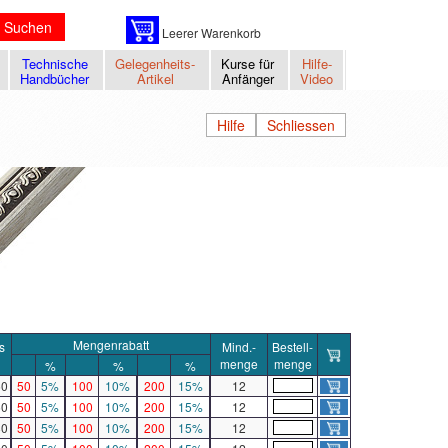
Suchen
Leerer Warenkorb
Technische
Gelegenheits-
Kurse für
Hilfe-
Handbücher
Artikel
Anfänger
Video
Hilfe
Schliessen
Mengenrabatt
s
Mind.-
Bestell-
menge
menge
%
%
%
50
50
5%
100
10%
200
15%
12
50
50
5%
100
10%
200
15%
12
80
50
5%
100
10%
200
15%
12