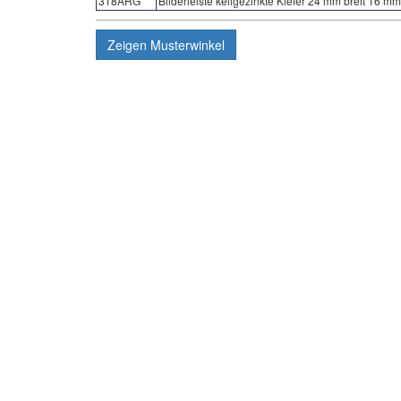
318ARG
Bilderleiste keilgezinkte Kiefer 24 mm breit 16 mm
Zeigen
Musterwinkel