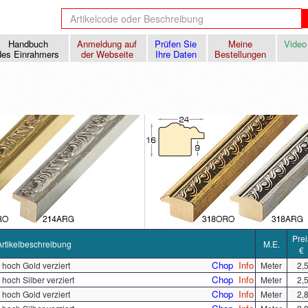
Handbuch
Anmeldung auf
Prüfen Sie
Meine
Video
des Einrahmers
der Webseite
Ihre Daten
Bestellungen
Prei
Artikelbeschreibung
M.E.
€
Chop
Info
 hoch Gold verziert
Meter
2,
Chop
Info
 hoch Silber verziert
Meter
2,
Chop
Info
 hoch Gold verziert
Meter
2,