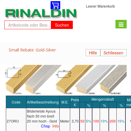
Leerer Warenkorb
Toggle
Suchen
naviga
Small Rebate: Gold-Silver
Hilfe
Schliessen
Mengenrabatt
Preis
Mi
Code
Artikelbeschreibung
M.E.
€
me
%
%
%
Bilderleiste Ayous
flach 30 mm breit
27ORO
20 mm hoch - Gold
Meter
3,70
50
5%
100
10%
200
15%
Chop
Info