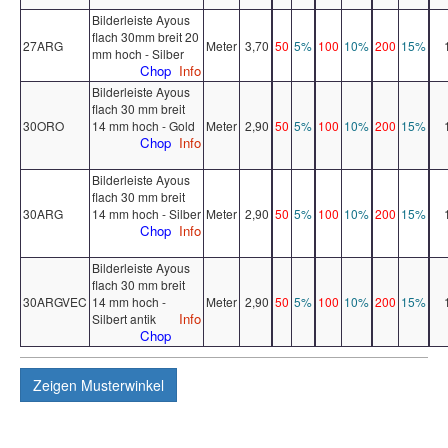
Bilderleiste Ayous
flach 30mm breit 20
27ARG
Meter
3,70
50
5%
100
10%
200
15%
mm hoch - Silber
Chop
Info
Bilderleiste Ayous
flach 30 mm breit
30ORO
14 mm hoch - Gold
Meter
2,90
50
5%
100
10%
200
15%
Chop
Info
Bilderleiste Ayous
flach 30 mm breit
30ARG
14 mm hoch - Silber
Meter
2,90
50
5%
100
10%
200
15%
Chop
Info
Bilderleiste Ayous
flach 30 mm breit
30ARGVEC
14 mm hoch -
Meter
2,90
50
5%
100
10%
200
15%
Info
Silbert antik
Chop
Zeigen
Musterwinkel