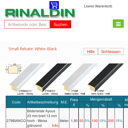
Leerer Warenkorb
Toggle
Suchen
naviga
Small Rebate: White-Black
Hilfe
Schliessen
Mengenrabatt
Preis
M
Code
Artikelbeschreibung
M.E.
€
m
%
%
%
Bilderleiste Ayous
23 mm breit 13 mm
279BIANCO
hoch - Weiss
Meter
1,90
50
5%
100
10%
200
15%
Info
glänzend