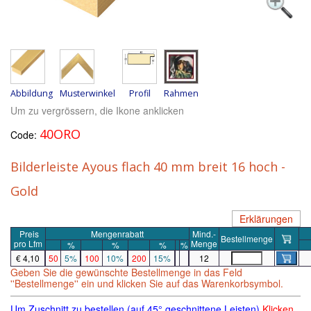
Abbildung
Musterwinkel
Profil
Rahmen
Um zu vergrössern, die Ikone anklicken
40ORO
Code:
Bilderleiste Ayous flach 40 mm breit 16 hoch -
Gold
Erklärungen
Preis
Mengenrabatt
Mind.-
Bestellmenge
pro
Lfm
Menge
%
%
%
%
€ 4,10
50
5%
100
10%
200
15%
12
Geben Sie die gewünschte Bestellmenge in das Feld
''Bestellmenge'' ein und klicken Sie auf das Warenkorbsymbol.
Um Zuschnitt zu bestellen (auf 45° geschnittene Leisten)
Klicken