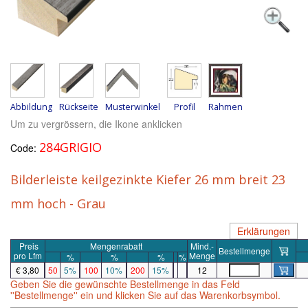
Abbildung
Rückseite
Musterwinkel
Profil
Rahmen
Um zu vergrössern, die Ikone anklicken
284GRIGIO
Code:
Bilderleiste keilgezinkte Kiefer 26 mm breit 23
mm hoch - Grau
Erklärungen
Preis
Mengenrabatt
Mind.-
Bestellmenge
pro
Lfm
Menge
%
%
%
%
€ 3,80
50
5%
100
10%
200
15%
12
Geben Sie die gewünschte Bestellmenge in das Feld
''Bestellmenge'' ein und klicken Sie auf das Warenkorbsymbol.