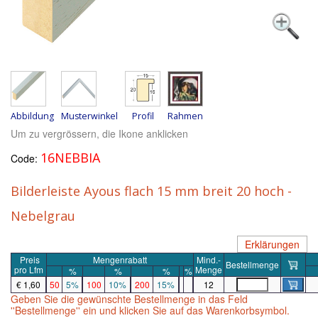
Abbildung
Musterwinkel
Profil
Rahmen
Um zu vergrössern, die Ikone anklicken
16NEBBIA
Code:
Bilderleiste Ayous flach 15 mm breit 20 hoch -
Nebelgrau
Erklärungen
Preis
Mengenrabatt
Mind.-
Bestellmenge
pro
Lfm
Menge
%
%
%
%
€ 1,60
50
5%
100
10%
200
15%
12
Geben Sie die gewünschte Bestellmenge in das Feld
''Bestellmenge'' ein und klicken Sie auf das Warenkorbsymbol.